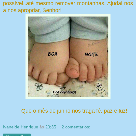
possível..até mesmo remover montanhas. Ajudai-nos
a nos apropriar, Senhor!
Que o mês de junho nos traga fé, paz e luz!
Ivaneide Henrique
às
20:35
2 comentários: